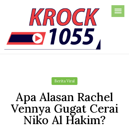
Skip
to
the
content
Berita Viral
Apa Alasan Rachel
Vennya Gugat Cerai
Niko Al Hakim?