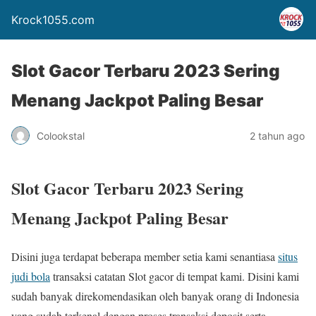
Krock1055.com
Slot Gacor Terbaru 2023 Sering
Menang Jackpot Paling Besar
Colookstal
2 tahun ago
Slot Gacor Terbaru 2023 Sering
Menang Jackpot Paling Besar
Disini juga terdapat beberapa member setia kami senantiasa
situs
judi bola
transaksi catatan Slot gacor di tempat kami. Disini kami
sudah banyak direkomendasikan oleh banyak orang di Indonesia
yang sudah terkenal dengan proses transaksi deposit serta