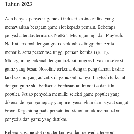
Tahun 2023
Ada banyak penyedia game di industri kasino online yang
menawarkan beragam game slot kepada pemain. Beberapa
penyedia teratas termasuk NetEnt, Microgaming, dan Playtech.
NetEnt terkenal dengan grafis berkualitas tinggi dan cerita
menarik, serta persentase tinggi pemain kembali (RTP).
Microgaming terkenal dengan jackpot progresifnya dan seleksi
game yang besar. Novoline terkenal dengan pengalaman kasino
land-casino yang autentik di game online-nya. Playtech terkenal
dengan game slot berlisensi berdasarkan franchise dan film
populer. Setiap penyedia memiliki seleksi game populer yang
dikenal dengan gameplay yang menyenangkan dan payout sangat
besar. Tergantung pada pemain individual untuk memutuskan
penyedia dan game yang disukai.
Beberapa game slot populer lainnya dari penyedia tersebut