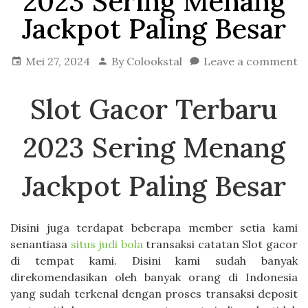
2023 Sering Menang
Jackpot Paling Besar
Mei 27, 2024
By
Colookstal
Leave a comment
Slot Gacor Terbaru
2023 Sering Menang
Jackpot Paling Besar
Disini juga terdapat beberapa member setia kami
senantiasa
situs judi bola
transaksi catatan Slot gacor
di tempat kami. Disini kami sudah banyak
direkomendasikan oleh banyak orang di Indonesia
yang sudah terkenal dengan proses transaksi deposit