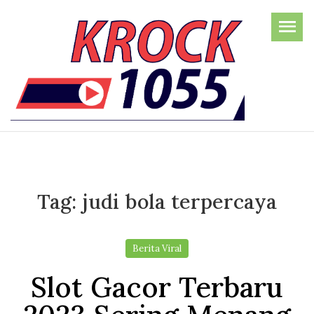
Skip
to
the
content
Tag:
judi bola terpercaya
Berita Viral
Slot Gacor Terbaru