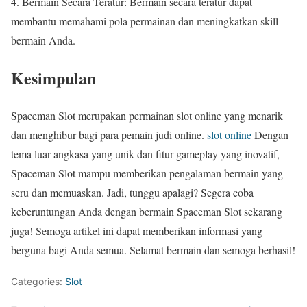
4. Bermain Secara Teratur: Bermain secara teratur dapat
membantu memahami pola permainan dan meningkatkan skill
bermain Anda.
Kesimpulan
Spaceman Slot merupakan permainan slot online yang menarik
dan menghibur bagi para pemain judi online.
slot online
Dengan
tema luar angkasa yang unik dan fitur gameplay yang inovatif,
Spaceman Slot mampu memberikan pengalaman bermain yang
seru dan memuaskan. Jadi, tunggu apalagi? Segera coba
keberuntungan Anda dengan bermain Spaceman Slot sekarang
juga! Semoga artikel ini dapat memberikan informasi yang
berguna bagi Anda semua. Selamat bermain dan semoga berhasil!
Categories:
Slot