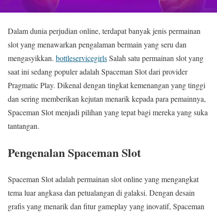
Dalam dunia perjudian online, terdapat banyak jenis permainan
slot yang menawarkan pengalaman bermain yang seru dan
mengasyikkan.
bottleservicegirls
Salah satu permainan slot yang
saat ini sedang populer adalah Spaceman Slot dari provider
Pragmatic Play. Dikenal dengan tingkat kemenangan yang tinggi
dan sering memberikan kejutan menarik kepada para pemainnya,
Spaceman Slot menjadi pilihan yang tepat bagi mereka yang suka
tantangan.
Pengenalan Spaceman Slot
Spaceman Slot adalah permainan slot online yang mengangkat
tema luar angkasa dan petualangan di galaksi. Dengan desain
grafis yang menarik dan fitur gameplay yang inovatif, Spaceman