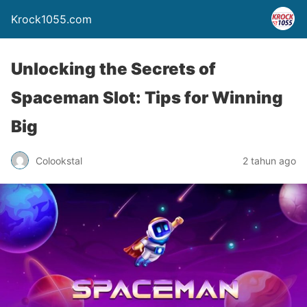
Krock1055.com
Unlocking the Secrets of
Spaceman Slot: Tips for Winning
Big
Colookstal
2 tahun ago