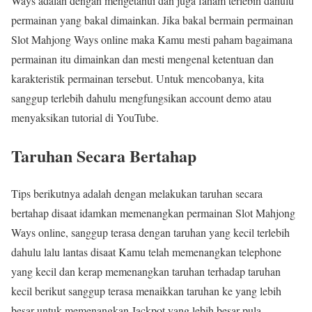
Ways adalah dengan mengetahui dan juga faham terlebih dahulu
permainan yang bakal dimainkan. Jika bakal bermain permainan
Slot Mahjong Ways online maka Kamu mesti paham bagaimana
permainan itu dimainkan dan mesti mengenal ketentuan dan
karakteristik permainan tersebut. Untuk mencobanya, kita
sanggup terlebih dahulu mengfungsikan account demo atau
menyaksikan tutorial di YouTube.
Taruhan Secara Bertahap
Tips berikutnya adalah dengan melakukan taruhan secara
bertahap disaat idamkan memenangkan permainan Slot Mahjong
Ways online, sanggup terasa dengan taruhan yang kecil terlebih
dahulu lalu lantas disaat Kamu telah memenangkan telephone
yang kecil dan kerap memenangkan taruhan terhadap taruhan
kecil berikut sanggup terasa menaikkan taruhan ke yang lebih
besar untuk memenangkan Jackpot yang lebih besar pula.