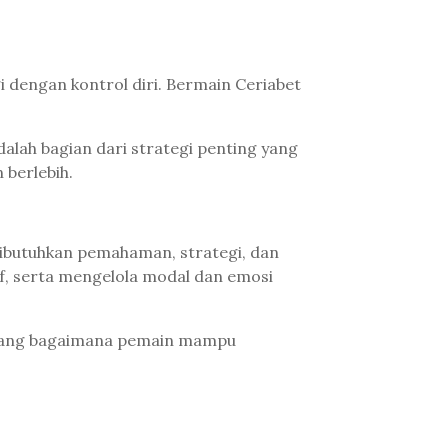
gi dengan kontrol diri. Bermain Ceriabet
alah bagian dari strategi penting yang
 berlebih.
 Dibutuhkan pemahaman, strategi, dan
tif, serta mengelola modal dan emosi
tentang bagaimana pemain mampu