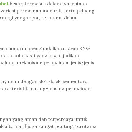
abet
besar, termasuk dalam permainan
 variasi permainan menarik, serta peluang
rategi yang tepat, terutama dalam
 Permainan ini mengandalkan sistem RNG
ada pola pasti yang bisa dijadikan
mahami mekanisme permainan, jenis-jenis
 nyaman dengan slot klasik, sementara
 karakteristik masing-masing permainan,
jaringan yang aman dan terpercaya untuk
k alternatif juga sangat penting, terutama