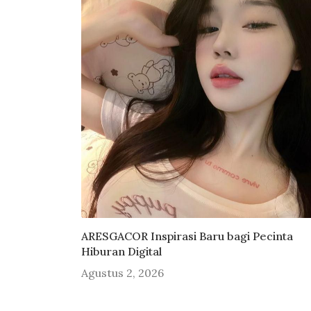
ARESGACOR Inspirasi Baru bagi Pecinta
Hiburan Digital
Agustus 2, 2026