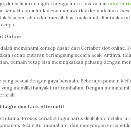
i, dunia hiburan digital mengalami transformasi
slot ceri
m ini semakin populer karena menawarkan kemudahan akses,
k bisa bertahan dan meraih hasil maksimal, dibutuhkan st
a cepat.
t Online
 adalah memahami konsep dasar dari Ceriabet slot online.
 setiap putaran berlangsung secara acak. Artinya, tidak 
kian, pemain tetap bisa meningkatkan peluang dengan me
n yang sesuai dengan gaya bermain. Beberapa pemain lebih
ern yang memiliki banyak fitur tambahan. Dengan memahami
erarah.
t Login dan Link Alternatif
unci utama. Proses ceriabet login harus dilakukan melalui 
eamanan. Selain itu, memahami dan menyimpan ceriabet lin