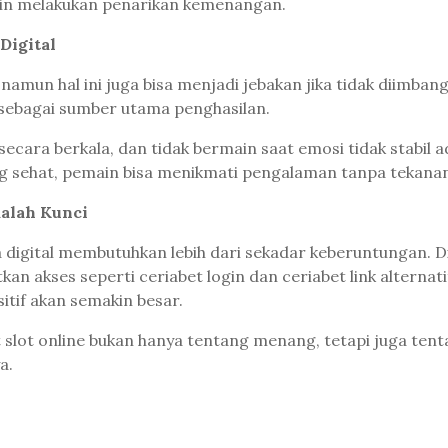
ngin melakukan penarikan kemenangan.
Digital
namun hal ini juga bisa menjadi jebakan jika tidak diimban
n sebagai sumber utama penghasilan.
ara berkala, dan tidak bermain saat emosi tidak stabil ad
g sehat, pemain bisa menikmati pengalaman tanpa tekanan
dalah Kunci
ra digital membutuhkan lebih dari sekadar keberuntungan.
an akses seperti ceriabet login dan ceriabet link alterna
itif akan semakin besar.
et slot online bukan hanya tentang menang, tetapi juga 
a.