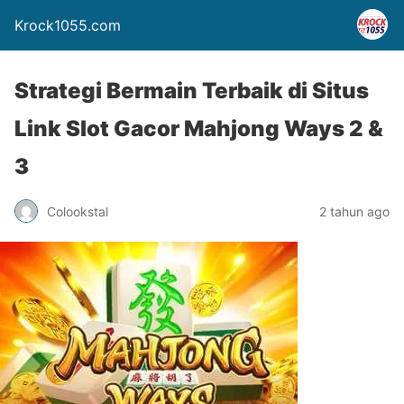
Krock1055.com
Strategi Bermain Terbaik di Situs
Link Slot Gacor Mahjong Ways 2 &
3
Colookstal
2 tahun ago