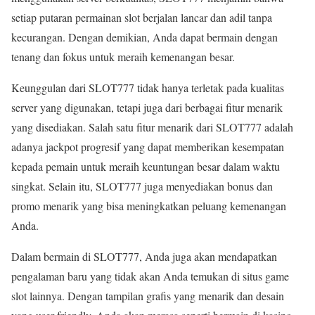
setiap putaran permainan slot berjalan lancar dan adil tanpa
kecurangan. Dengan demikian, Anda dapat bermain dengan
tenang dan fokus untuk meraih kemenangan besar.
Keunggulan dari SLOT777 tidak hanya terletak pada kualitas
server yang digunakan, tetapi juga dari berbagai fitur menarik
yang disediakan. Salah satu fitur menarik dari SLOT777 adalah
adanya jackpot progresif yang dapat memberikan kesempatan
kepada pemain untuk meraih keuntungan besar dalam waktu
singkat. Selain itu, SLOT777 juga menyediakan bonus dan
promo menarik yang bisa meningkatkan peluang kemenangan
Anda.
Dalam bermain di SLOT777, Anda juga akan mendapatkan
pengalaman baru yang tidak akan Anda temukan di situs game
slot lainnya. Dengan tampilan grafis yang menarik dan desain