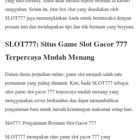
yang user-friendly, Anda akan merasa seperti bermain di kasino
sungguhan. Selain itu, fitur live chat yang disediakan oleh
SLOT777 juga memungkinkan Anda untuk berinteraksi dengan
pemain lain dan mendapatkan tips dan trik bermain yang berguna.
SLOT777: Situs Game Slot Gacor 777
Terpercaya Mudah Menang
Dalam dunia perjudian online, game slot menjadi salah satu
permainan yang paling diminati. Kini, hadir SLOT777 sebagai
situs game slot gacor 777 terpercaya mudah menang yang
menggunakan server berkualitas dan dapat menambahkan
pengalaman baru untuk meraih keuntungan maksimal setiap hari.
Slot777: Pengalaman Bermain Slot Gacor 777
SLOT777 merupakan situs game slot gacor 777 yang