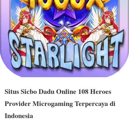
Situs Sicbo Dadu Online 108 Heroes
Provider Microgaming Terpercaya di
Indonesia