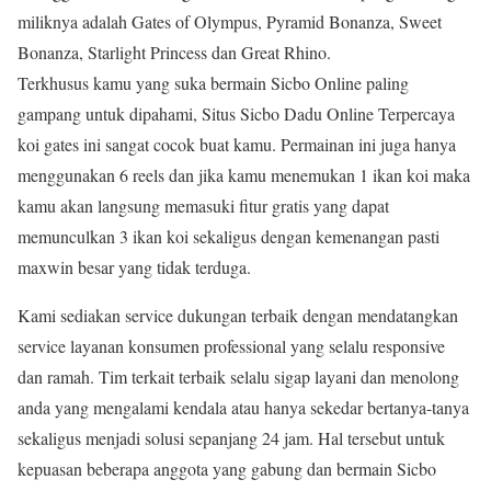
miliknya adalah Gates of Olympus, Pyramid Bonanza, Sweet
Bonanza, Starlight Princess dan Great Rhino.
Terkhusus kamu yang suka bermain Sicbo Online paling
gampang untuk dipahami, Situs Sicbo Dadu Online Terpercaya
koi gates ini sangat cocok buat kamu. Permainan ini juga hanya
menggunakan 6 reels dan jika kamu menemukan 1 ikan koi maka
kamu akan langsung memasuki fitur gratis yang dapat
memunculkan 3 ikan koi sekaligus dengan kemenangan pasti
maxwin besar yang tidak terduga.
Kami sediakan service dukungan terbaik dengan mendatangkan
service layanan konsumen professional yang selalu responsive
dan ramah. Tim terkait terbaik selalu sigap layani dan menolong
anda yang mengalami kendala atau hanya sekedar bertanya-tanya
sekaligus menjadi solusi sepanjang 24 jam. Hal tersebut untuk
kepuasan beberapa anggota yang gabung dan bermain Sicbo