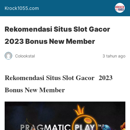
Krock1055.com
Rekomendasi Situs Slot Gacor
2023 Bonus New Member
Colookstal
3 tahun ago
Rekomendasi Situs Slot Gacor 2023
Bonus New Member