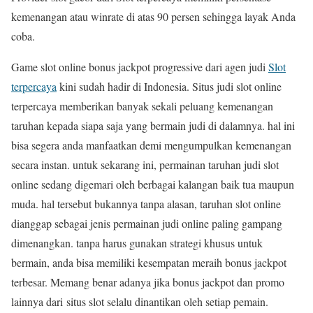
kemenangan atau winrate di atas 90 persen sehingga layak Anda
coba.
Game slot online bonus jackpot progressive dari agen judi
Slot
terpercaya
kini sudah hadir di Indonesia. Situs judi slot online
terpercaya memberikan banyak sekali peluang kemenangan
taruhan kepada siapa saja yang bermain judi di dalamnya. hal ini
bisa segera anda manfaatkan demi mengumpulkan kemenangan
secara instan. untuk sekarang ini, permainan taruhan judi slot
online sedang digemari oleh berbagai kalangan baik tua maupun
muda. hal tersebut bukannya tanpa alasan, taruhan slot online
dianggap sebagai jenis permainan judi online paling gampang
dimenangkan. tanpa harus gunakan strategi khusus untuk
bermain, anda bisa memiliki kesempatan meraih bonus jackpot
terbesar. Memang benar adanya jika bonus jackpot dan promo
lainnya dari situs slot selalu dinantikan oleh setiap pemain.