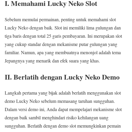
I. Memahami Lucky Neko Slot
Sebelum memulai permainan, penting untuk memahami slot
Lucky Neko dengan baik. Slot ini memiliki lima gulungan dan
tiga baris dengan total 25 garis pembayaran. Ini merupakan slot
yang cukup standar dengan mekanisme putar gulungan yang
familiar. Namun, apa yang membuatnya menonjol adalah tema
Jepangnya yang menarik dan efek suara yang khas.
II. Berlatih dengan Lucky Neko Demo
Langkah pertama yang bijak adalah berlatih menggunakan slot
demo Lucky Neko sebelum memasang taruhan sungguhan.
Dalam versi demo ini, Anda dapat mempelajari mekanisme slot
dengan baik sambil menghindari risiko kehilangan uang
sungguhan. Berlatih dengan demo slot memungkinkan pemain