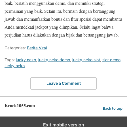
baik, berlatih menggunakan demo, dan memiliki strategi
permainan yang baik. Selain itu, bermain dengan bertanggung
jawab dan memanfaatkan bonus dan fitur spesial dapat membantu
Anda mendekati jackpot yang diimpikan. Selalu ingat bahwa
perjudian harus dilakukan dengan bijak dan bertanggung jawab.
Categories:
Berita Viral
Tags:
lucky neko
,
lucky neko demo
,
lucky neko slot
,
slot demo
lucky neko
Leave a Comment
Krock1055.com
Back to top
Exit mobile version