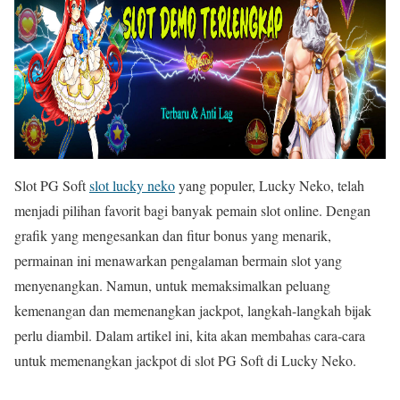
Slot PG Soft
slot lucky neko
yang populer, Lucky Neko, telah
menjadi pilihan favorit bagi banyak pemain slot online. Dengan
grafik yang mengesankan dan fitur bonus yang menarik,
permainan ini menawarkan pengalaman bermain slot yang
menyenangkan. Namun, untuk memaksimalkan peluang
kemenangan dan memenangkan jackpot, langkah-langkah bijak
perlu diambil. Dalam artikel ini, kita akan membahas cara-cara
untuk memenangkan jackpot di slot PG Soft di Lucky Neko.