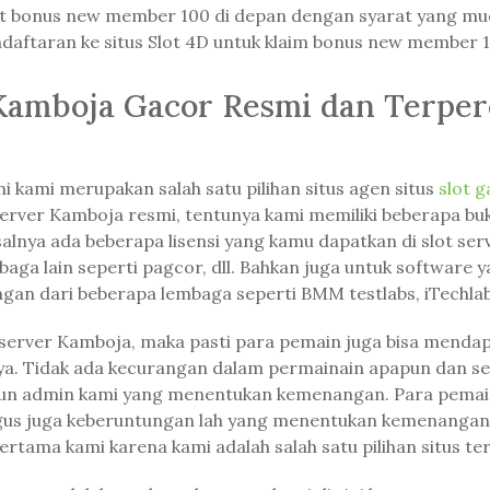
 bonus new member 100 di depan dengan syarat yang muda
daftaran ke situs Slot 4D untuk klaim bonus new member 1
 Kamboja Gacor Resmi dan Terpe
i kami merupakan salah satu pilihan situs agen situs
slot 
t server Kamboja resmi, tentunya kami memiliki beberapa bu
isalnya ada beberapa lisensi yang kamu dapatkan di slot se
aga lain seperti pagcor, dll. Bahkan juga untuk software 
gan dari beberapa lembaga seperti BMM testlabs, iTechlabs
 server Kamboja, maka pasti para pemain juga bisa mend
a. Tidak ada kecurangan dalam permainain apapun dan sed
pun admin kami yang menentukan kemenangan. Para pemai
igus juga keberuntungan lah yang menentukan kemenangan m
ertama kami karena kami adalah salah satu pilihan situs te