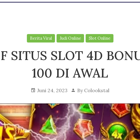
Berita Viral
Judi Online
Slot Online
IF SITUS SLOT 4D BO
100 DI AWAL
Juni 24, 2023
By
Colookstal