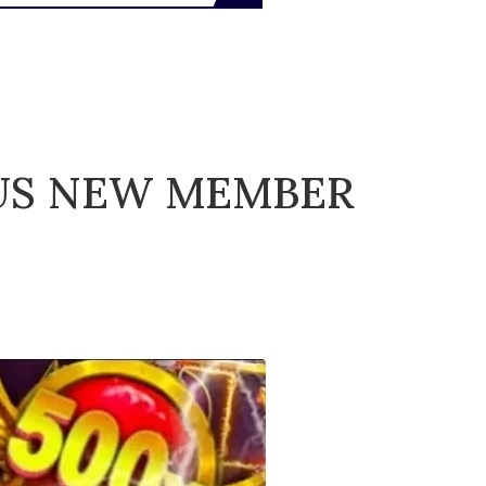
NUS NEW MEMBER