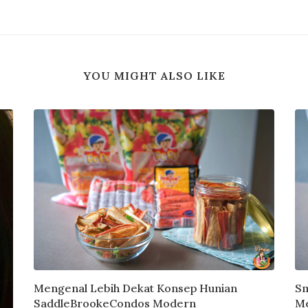
YOU MIGHT ALSO LIKE
Mengenal Lebih Dekat Konsep Hunian
Sm
SaddleBrookeCondos Modern
Me