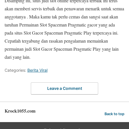
Disamping itu, situs judi slot online terpercaya terbaik ini terus
akan memberi servis terbaik dan penawaran menarik untuk semua
anggotanya . Maka kamu tak perlu cemas dan sangsi saat akan
taruhan Permainan Slot Spaceman Pragmatic gacor yang ada
pada situs Slot Gacor Spaceman Pragmatic Play terpercaya ini.
Cepatlah tergabung dan rasakan pengalaman memainkan
permainan judi Slot Gacor Spaceman Pragmatic Play yang lain
dari yang lain.
Categories:
Berita Viral
Leave a Comment
Krock1055.com
Back to top