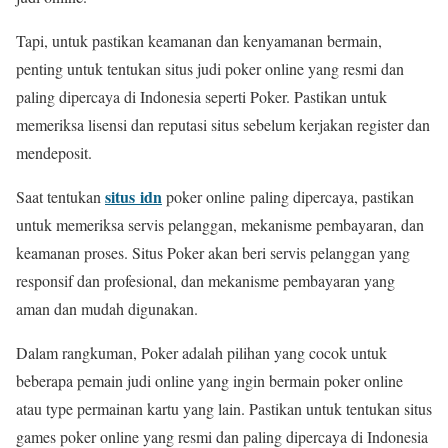
Tapi, untuk pastikan keamanan dan kenyamanan bermain,
penting untuk tentukan situs judi poker online yang resmi dan
paling dipercaya di Indonesia seperti Poker. Pastikan untuk
memeriksa lisensi dan reputasi situs sebelum kerjakan register dan
mendeposit.
situs idn
Saat tentukan
poker online paling dipercaya, pastikan
untuk memeriksa servis pelanggan, mekanisme pembayaran, dan
keamanan proses. Situs Poker akan beri servis pelanggan yang
responsif dan profesional, dan mekanisme pembayaran yang
aman dan mudah digunakan.
Dalam rangkuman, Poker adalah pilihan yang cocok untuk
beberapa pemain judi online yang ingin bermain poker online
atau type permainan kartu yang lain. Pastikan untuk tentukan situs
games poker online yang resmi dan paling dipercaya di Indonesia