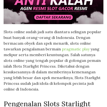
Slots online sudah jadi satu diantara selingan popular
buat banyak orang-orang di Indonesia. Dengan
bermacam obyek dan spek menarik, slots online
tawarkan pengalaman bermain
pragmatic play
yang
melipur serta memberi keuntungan. Salah satunya
slots online yang tengah popular di golongan pemain
ialah Slots Starlight Princess. Diketahui dengan
kesuksesannya di dalam memberinya kemenangan
yang lebih besar dan spek menariknya, Slots Starlight
Princess sudah jadi idola di kelompok pecinta judi
online di Indonesia.
Pengenalan Slots Starlight