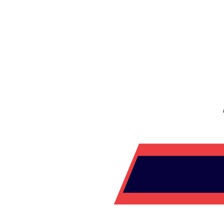
Skip
to
the
content