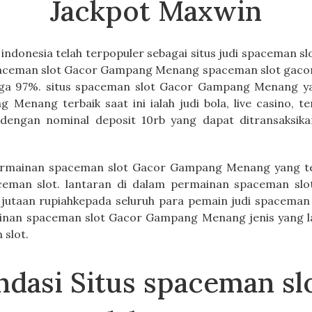
Jackpot Maxwin
indonesia telah terpopuler sebagai situs judi spaceman sl
aceman slot Gacor Gampang Menang spaceman slot gacor
a 97%. situs spaceman slot Gacor Gampang Menang yan
enang terbaik saat ini ialah judi bola, live casino, te
engan nominal deposit 10rb yang dapat ditransaksika
rmainan spaceman slot Gacor Gampang Menang yang tela
aceman slot. lantaran di dalam permainan spaceman sl
taan rupiahkepada seluruh para pemain judi spaceman s
inan spaceman slot Gacor Gampang Menang jenis yang lai
slot.
dasi Situs spaceman sl