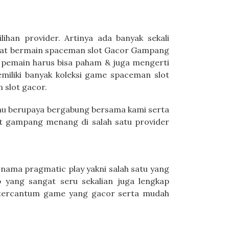
ihan provider. Artinya ada banyak sekali
uat bermain spaceman slot Gacor Gampang
 pemain harus bisa paham & juga mengerti
miliki banyak koleksi game spaceman slot
 slot gacor.
mu berupaya bergabung bersama kami serta
gampang menang di salah satu provider
 nama pragmatic play yakni salah satu yang
yang sangat seru sekalian juga lengkap
 tercantum game yang gacor serta mudah