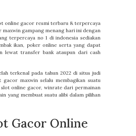
ot online gacor resmi terbaru & terpercaya
 maxwin gampang menang hari ini dengan
g terpercaya no 1 di indonesia sediakan
mbak ikan, poker online serta yang dapat
n lewat transfer bank ataupun dari cash
h terkenal pada tahun 2022 di situs judi
ot gacor maxwin selalu membagikan suatu
lot online gacor, winrate dari permainan
n yang membuat suatu alibi dalam pilihan
ot Gacor Online