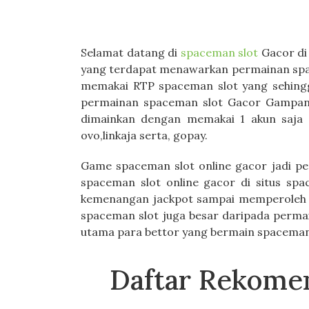
Selamat datang di
spaceman slot
Gacor di 
yang terdapat menawarkan permainan sp
memakai RTP spaceman slot yang sehingg
permainan spaceman slot Gacor Gampang M
dimainkan dengan memakai 1 akun saja d
ovo,linkaja serta, gopay.
Game spaceman slot online gacor jadi pe
spaceman slot online gacor di situs sp
kemenangan jackpot sampai memperoleh ju
spaceman slot juga besar daripada perma
utama para bettor yang bermain spaceman 
Daftar Rekomen