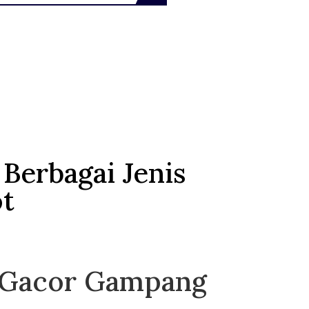
Berbagai Jenis
t
e Gacor Gampang