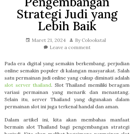
Pengembangan
Strategi Judi yang
Lebih Baik
Maret 21, 2024
By
Colookstal
Leave a comment
Pada era digital yang semakin berkembang, perjudian
online semakin populer di kalangan masyarakat. Salah
satu permainan judi online yang cukup diminati adalah
slot server thailand
. Slot Thailand memiliki beragam
variasi permainan yang menarik dan menantang.
Selain itu, server Thailand yang digunakan dalam
permainan slot ini juga terkenal handal dan aman.
Dalam artikel ini, kita akan membahas manfaat
bermain slot Thailand bagi pengembangan strategi
berjudi. Kita akan melihat bagaimana permainan slot