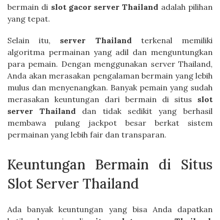
bermain di
slot gacor server Thailand
adalah pilihan
yang tepat.
Selain itu,
server Thailand
terkenal memiliki
algoritma permainan yang adil dan menguntungkan
para pemain. Dengan menggunakan server Thailand,
Anda akan merasakan pengalaman bermain yang lebih
mulus dan menyenangkan. Banyak pemain yang sudah
merasakan keuntungan dari bermain di situs
slot
server Thailand
dan tidak sedikit yang berhasil
membawa pulang jackpot besar berkat sistem
permainan yang lebih fair dan transparan.
Keuntungan Bermain di Situs
Slot Server Thailand
Ada banyak keuntungan yang bisa Anda dapatkan