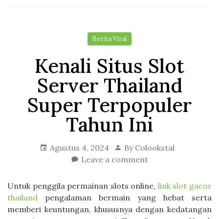
Berita Viral
Kenali Situs Slot
Server Thailand
Super Terpopuler
Tahun Ini
Agustus 4, 2024
By
Colookstal
Leave a comment
Untuk penggila permainan slots online,
link slot gacor
thailand
pengalaman bermain yang hebat serta
memberi keuntungan, khususnya dengan kedatangan