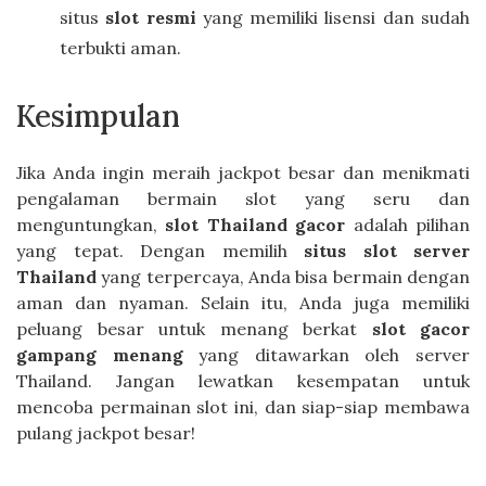
situs
slot resmi
yang memiliki lisensi dan sudah
terbukti aman.
Kesimpulan
Jika Anda ingin meraih jackpot besar dan menikmati
pengalaman bermain slot yang seru dan
menguntungkan,
slot Thailand gacor
adalah pilihan
yang tepat. Dengan memilih
situs slot server
Thailand
yang terpercaya, Anda bisa bermain dengan
aman dan nyaman. Selain itu, Anda juga memiliki
peluang besar untuk menang berkat
slot gacor
gampang menang
yang ditawarkan oleh server
Thailand. Jangan lewatkan kesempatan untuk
mencoba permainan slot ini, dan siap-siap membawa
pulang jackpot besar!