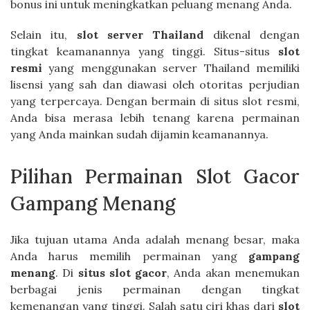
bonus ini untuk meningkatkan peluang menang Anda.
Selain itu,
slot server Thailand
dikenal dengan
tingkat keamanannya yang tinggi. Situs-situs
slot
resmi
yang menggunakan server Thailand memiliki
lisensi yang sah dan diawasi oleh otoritas perjudian
yang terpercaya. Dengan bermain di situs slot resmi,
Anda bisa merasa lebih tenang karena permainan
yang Anda mainkan sudah dijamin keamanannya.
Pilihan Permainan Slot Gacor
Gampang Menang
Jika tujuan utama Anda adalah menang besar, maka
Anda harus memilih permainan yang
gampang
menang
. Di
situs slot gacor
, Anda akan menemukan
berbagai jenis permainan dengan tingkat
kemenangan yang tinggi. Salah satu ciri khas dari
slot