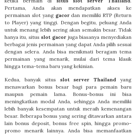
ketika bermain di
situs slot server Thailand
.
Pertama, Anda akan mendapatkan akses ke
permainan slot yang
gacor
dan memiliki RTP (Return
to Player) yang tinggi. Dengan begitu, peluang Anda
untuk menang lebih sering akan semakin besar. Tidak
hanya itu, situs
slot gacor
juga biasanya menyediakan
berbagai jenis permainan yang dapat Anda pilih sesuai
dengan selera. Anda bisa menikmati beragam tema
permainan yang menarik, mulai dari tema klasik
hingga tema-tema baru yang kekinian.
Kedua, banyak situs
slot server Thailand
yang
menawarkan bonus besar bagi para pemain baru
maupun pemain lama. Bonus-bonus ini bisa
meningkatkan modal Anda, sehingga Anda memiliki
lebih banyak kesempatan untuk meraih kemenangan
besar. Beberapa bonus yang sering ditawarkan antara
lain bonus deposit, bonus free spin, hingga promo-
promo menarik lainnya. Anda bisa memanfaatkan