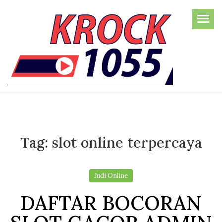
Skip
to
the
content
Tag:
slot online terpercaya
Judi Online
DAFTAR BOCORAN