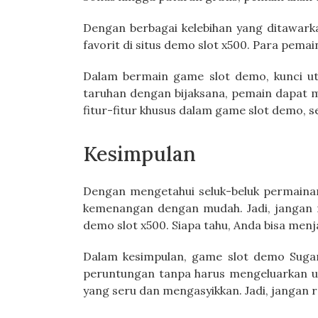
Dengan berbagai kelebihan yang ditawark
favorit di situs demo slot x500. Para pema
Dalam bermain game slot demo, kunci u
taruhan dengan bijaksana, pemain dapat 
fitur-fitur khusus dalam game slot demo, 
Kesimpulan
Dengan mengetahui seluk-beluk permaina
kemenangan dengan mudah. Jadi, jangan 
demo slot x500. Siapa tahu, Anda bisa men
Dalam kesimpulan, game slot demo Sugar
peruntungan tanpa harus mengeluarkan 
yang seru dan mengasyikkan. Jadi, jangan 