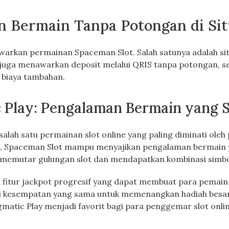
n Bermain Tanpa Potongan di Si
enawarkan permainan Spaceman Slot. Salah satunya adalah 
ni juga menawarkan deposit melalui QRIS tanpa potongan, 
 biaya tambahan.
c Play: Pengalaman Bermain yang 
lah satu permainan slot online yang paling diminati oleh
n, Spaceman Slot mampu menyajikan pengalaman bermain 
emutar gulungan slot dan mendapatkan kombinasi simbol
n fitur jackpot progresif yang dapat membuat para pemai
ki kesempatan yang sama untuk memenangkan hadiah besa
matic Play menjadi favorit bagi para penggemar slot onlin