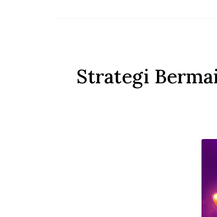
Strategi Berma