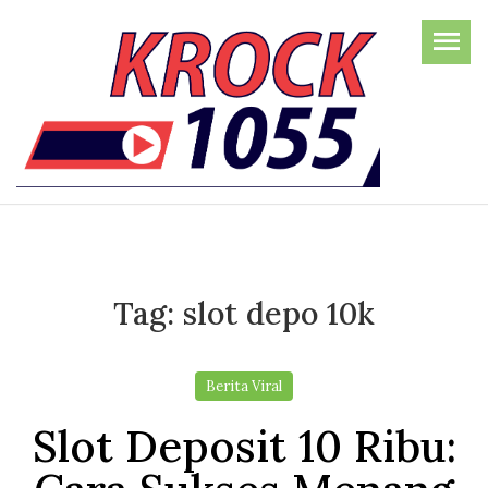
Skip
to
the
content
Tag:
slot depo 10k
Berita Viral
Slot Deposit 10 Ribu: