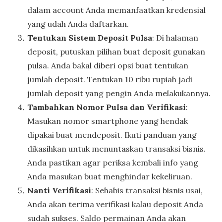
dalam account Anda memanfaatkan kredensial
yang udah Anda daftarkan.
Tentukan Sistem Deposit Pulsa
: Di halaman
deposit, putuskan pilihan buat deposit gunakan
pulsa. Anda bakal diberi opsi buat tentukan
jumlah deposit. Tentukan 10 ribu rupiah jadi
jumlah deposit yang pengin Anda melakukannya.
Tambahkan Nomor Pulsa dan Verifikasi
:
Masukan nomor smartphone yang hendak
dipakai buat mendeposit. Ikuti panduan yang
dikasihkan untuk menuntaskan transaksi bisnis.
Anda pastikan agar periksa kembali info yang
Anda masukan buat menghindar kekeliruan.
Nanti Verifikasi
: Sehabis transaksi bisnis usai,
Anda akan terima verifikasi kalau deposit Anda
sudah sukses. Saldo permainan Anda akan