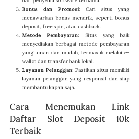
dari penyedia software ternama.
Bonus dan Promosi
: Cari situs yang
menawarkan bonus menarik, seperti bonus
deposit, free spin, atau cashback.
Metode Pembayaran
: Situs yang baik
menyediakan berbagai metode pembayaran
yang aman dan mudah, termasuk melalui e-
wallet dan transfer bank lokal.
Layanan Pelanggan
: Pastikan situs memiliki
layanan pelanggan yang responsif dan siap
membantu kapan saja.
Cara Menemukan Link
Daftar Slot Deposit 10k
Terbaik