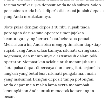
terima verifikasi jika deposit Anda udah sukses. Saldo
permainan Anda bakal diperbaiki sesuai jumlah deposit
yang Anda melakukannya.
Slots pulsa dengan deposit 10 ribu rupiah tiada
potongan dari semua operator menjajakan
keuntungan yang berarti buat beberapa pemain.
Melalui cara ini, Anda bisa mengoptimalkan tiap-tiap
rupiah yang Anda keluarkannya, nikmati keringanan
negosiasi, dan mempunyai elastisitas di dalam pilih
operator. Memastikan selalu untuk menunjuk situs
slots pulsa dapat dipercaya dan meng ikuti sejumlah
langkah yang betul buat nikmati pengalaman main
yang maksimal. Dengan deposit tanpa potongan,
Anda dapat main makin lama serta menambah
kemungkinan Anda untuk mencetak kemenangan
besar.