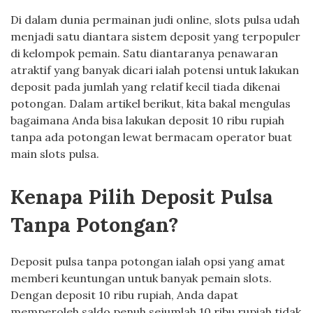
Di dalam dunia permainan judi online, slots pulsa udah
menjadi satu diantara sistem deposit yang terpopuler
di kelompok pemain. Satu diantaranya penawaran
atraktif yang banyak dicari ialah potensi untuk lakukan
deposit pada jumlah yang relatif kecil tiada dikenai
potongan. Dalam artikel berikut, kita bakal mengulas
bagaimana Anda bisa lakukan deposit 10 ribu rupiah
tanpa ada potongan lewat bermacam operator buat
main slots pulsa.
Kenapa Pilih Deposit Pulsa
Tanpa Potongan?
Deposit pulsa tanpa potongan ialah opsi yang amat
memberi keuntungan untuk banyak pemain slots.
Dengan deposit 10 ribu rupiah, Anda dapat
memperoleh saldo penuh sejumlah 10 ribu rupiah tidak