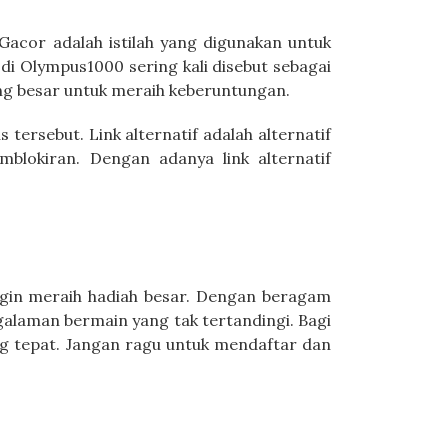
Gacor adalah istilah yang digunakan untuk
 Olympus1000 sering kali disebut sebagai
 besar untuk meraih keberuntungan.
ersebut. Link alternatif adalah alternatif
mblokiran. Dengan adanya link alternatif
ngin meraih hadiah besar. Dengan beragam
galaman bermain yang tak tertandingi. Bagi
ng tepat. Jangan ragu untuk mendaftar dan