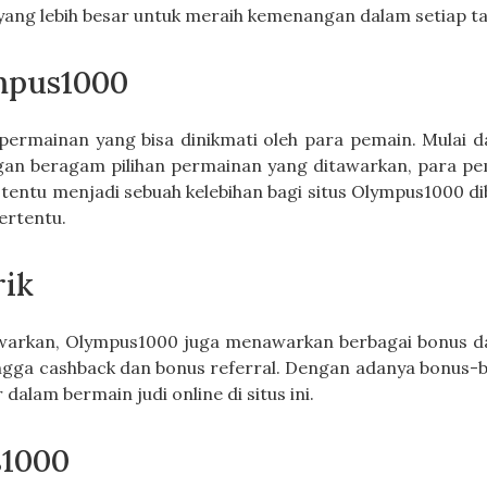
 yang lebih besar untuk meraih kemenangan dalam setiap t
mpus1000
rmainan yang bisa dinikmati oleh para pemain. Mulai dari
engan beragam pilihan permainan yang ditawarkan, para p
 tentu menjadi sebuah kelebihan bagi situs Olympus1000 di
ertentu.
ik
awarkan, Olympus1000 juga menawarkan berbagai bonus d
ngga cashback dan bonus referral. Dengan adanya bonus-b
alam bermain judi online di situs ini.
s1000