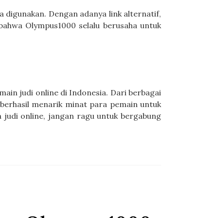
a digunakan. Dengan adanya link alternatif,
 bahwa Olympus1000 selalu berusaha untuk
ain judi online di Indonesia. Dari berbagai
 berhasil menarik minat para pemain untuk
judi online, jangan ragu untuk bergabung