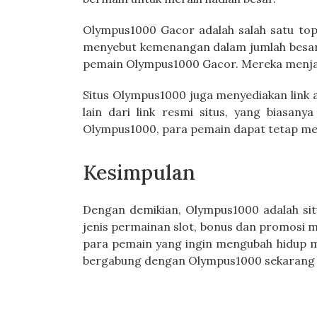
Olympus1000 Gacor adalah salah satu topi
menyebut kemenangan dalam jumlah besar.
pemain Olympus1000 Gacor. Mereka menja
Situs Olympus1000 juga menyediakan link a
lain dari link resmi situs, yang biasan
Olympus1000, para pemain dapat tetap men
Kesimpulan
Dengan demikian, Olympus1000 adalah sit
jenis permainan slot, bonus dan promosi m
para pemain yang ingin mengubah hidup me
bergabung dengan Olympus1000 sekarang 