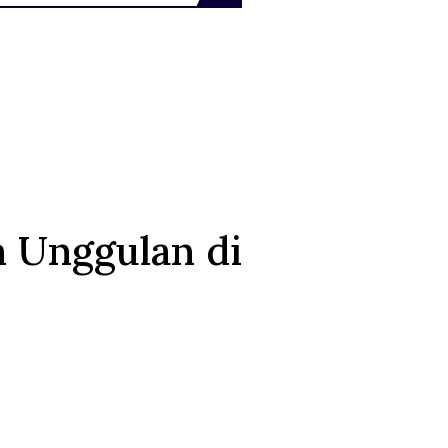
 Unggulan di