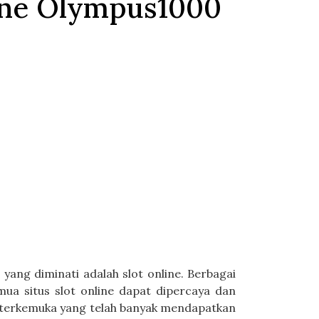
line Olympus1000
 yang diminati adalah slot online. Berbagai
ua situs slot online dapat dipercaya dan
 terkemuka yang telah banyak mendapatkan