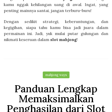
kamu nggak kehilangan uang di awal. Ingat, yang
penting mainnya santai, jangan terburu-buru!
Dengan sedikit strategi, keberuntungan, dan
kegigihan, siapa tahu kamu bisa jadi juara dalam
permainan ini. Jadi, yuk mulai putar gulungan dan
nikmati keseruan dalam
slot mahjong
!
mahjong ways
Panduan Lengkap
Memaksimalkan
Penghasilan dari Slot