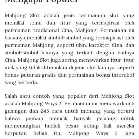
Mahjong Slot adalah jenis permainan slot yang
memiliki tema dan fitur yang terinspirasi oleh
permainan tradisional Cina, Mahjong. Permainan ini
biasanya memiliki simbol-simbol yang terinspirasi oleh
permainan Mahjong, seperti ubin, karakter Cina, dan
simbol-simbol lainnya yang terkait dengan budaya
Cina. Mahjong Slot juga sering menawarkan fitur-fitur
unik yang tidak ditemukan di jenis slot lainnya, seperti
bonus putaran gratis dan permainan bonus interaktif
yang berbeda.
Salah satu contoh yang populer dari Mahjong Slot
adalah Mahjong Ways 2. Permainan ini menawarkan 5
gulungan dan 243 cara untuk menang, yang berarti
bahwa pemain memiliki banyak peluang untuk
memenangkan hadiah besar setiap kali mereka
berputar. Selain itu, Mahjong Ways 2 juga