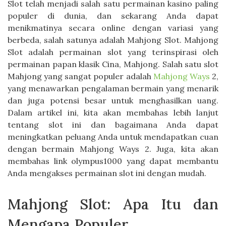
Slot telah menjadi salah satu permainan kasino paling
populer di dunia, dan sekarang Anda dapat
menikmatinya secara online dengan variasi yang
berbeda, salah satunya adalah Mahjong Slot. Mahjong
Slot adalah permainan slot yang terinspirasi oleh
permainan papan klasik Cina, Mahjong. Salah satu slot
Mahjong yang sangat populer adalah
Mahjong Ways
2,
yang menawarkan pengalaman bermain yang menarik
dan juga potensi besar untuk menghasilkan uang.
Dalam artikel ini, kita akan membahas lebih lanjut
tentang slot ini dan bagaimana Anda dapat
meningkatkan peluang Anda untuk mendapatkan cuan
dengan bermain Mahjong Ways 2. Juga, kita akan
membahas link olympus1000 yang dapat membantu
Anda mengakses permainan slot ini dengan mudah.
Mahjong Slot: Apa Itu dan
Mengapa Populer