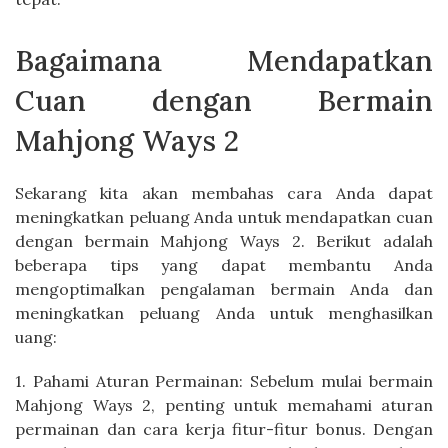
Bagaimana Mendapatkan
Cuan dengan Bermain
Mahjong Ways 2
Sekarang kita akan membahas cara Anda dapat
meningkatkan peluang Anda untuk mendapatkan cuan
dengan bermain Mahjong Ways 2. Berikut adalah
beberapa tips yang dapat membantu Anda
mengoptimalkan pengalaman bermain Anda dan
meningkatkan peluang Anda untuk menghasilkan
uang:
1. Pahami Aturan Permainan: Sebelum mulai bermain
Mahjong Ways 2, penting untuk memahami aturan
permainan dan cara kerja fitur-fitur bonus. Dengan