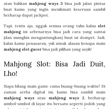
atau bahkan
mahjong ways 3
bisa jadi jalan pintas
buat kamu yang ingin menikmati keseruan sambil
berharap dapat jackpot.
Tapi, tentu aja, nggak semua orang tahu kalau
slot
mahjong
ini sebenarnya bisa jadi cara yang santai
(dan mungkin menguntungkan) buat isi dompet. Jadi,
kalau kamu penasaran, yuk simak alasan kenapa main
mahjong slot gacor
bisa jadi pilihan yang asyik!
Mahjong Slot: Bisa Jadi Duit,
Lho!
Siapa bilang main game cuma buang-buang waktu? Di
zaman serba digital ini, kamu bisa sambil main
mahjong ways
atau
mahjong ways 2
, berharap
simbol-simbol di layar itu bersatu seperti jodoh yang