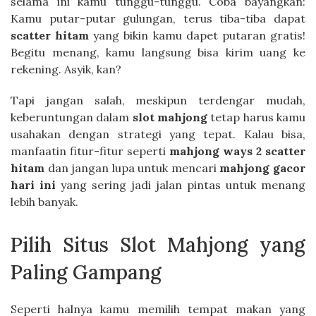
selama ini kamu tunggu-tunggu. Coba bayangkan:
Kamu putar-putar gulungan, terus tiba-tiba dapat
scatter hitam
yang bikin kamu dapet putaran gratis!
Begitu menang, kamu langsung bisa kirim uang ke
rekening. Asyik, kan?
Tapi jangan salah, meskipun terdengar mudah,
keberuntungan dalam
slot mahjong
tetap harus kamu
usahakan dengan strategi yang tepat. Kalau bisa,
manfaatin fitur-fitur seperti
mahjong ways 2 scatter
hitam
dan jangan lupa untuk mencari
mahjong gacor
hari ini
yang sering jadi jalan pintas untuk menang
lebih banyak.
Pilih Situs Slot Mahjong yang
Paling Gampang
Seperti halnya kamu memilih tempat makan yang