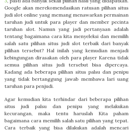
3
, pasti ada banyak sekali pilihan hasil yang didapatkan.
Google akan merekomendasikan ratusan pilihan situs
judi slot online yang memang menawarkan permainan
taruhan judi untuk para player dan member pecinta
taruhan slot. Namun yang jadi pertanyaan adalah
tentang bagaimana cara kita menyeleksi dan memilih
salah satu pilihan situs judi slot terbaik dari banyak
pilihan tersebut? Hal inilah yang kemudian menjadi
kebingungan dirasakan oleh para player Karena tidak
semua pilihan situs judi tersebut bisa dipercaya.
Kadang ada beberapa pilihan situs palsu dan penipu
yang tidak bertanggung jawab membawa lari uang
taruhan para penjudi.
Agar kemudian kita terhindar dari beberapa pilihan
situs judi palsu dan penipu yang melakukan
kecurangan, maka tentu haruslah Kita paham
bagaimana cara memilih salah satu pilihan yang tepat.
Cara terbaik yang bisa dilakukan adalah mencari