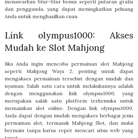
menawarkan fitur-fitur bonus seperti putaran gratis
dan pengganda, yang dapat meningkatkan peluang
Anda untuk menghasilkan cuan.
Link olympus1000: Akses
Mudah ke Slot Mahjong
Jika Anda ingin mencoba permainan slot Mahjong
seperti Mahjong Ways 2, penting untuk dapat
mengakses permainan tersebut dengan mudah dan
nyaman. Salah satu cara untuk melakukannya adalah
dengan menggunakan link olympus1000, yang
merupakan salah satu platform terkemuka untuk
memainkan slot online. Dengan link olympus1000,
Anda dapat dengan mudah mengakses berbagai jenis
permainan slot, termasuk Mahjong Slot, dan mulai
bermain tanpa harus repot mencari situs web yang
tepat.