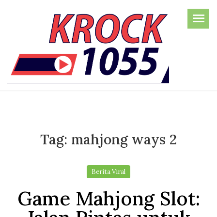
Skip
to
the
content
Tag:
mahjong ways 2
Berita Viral
Game Mahjong Slot: