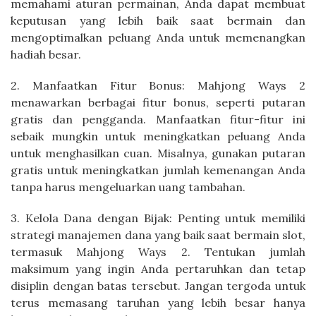
memahami aturan permainan, Anda dapat membuat
keputusan yang lebih baik saat bermain dan
mengoptimalkan peluang Anda untuk memenangkan
hadiah besar.
2. Manfaatkan Fitur Bonus: Mahjong Ways 2
menawarkan berbagai fitur bonus, seperti putaran
gratis dan pengganda. Manfaatkan fitur-fitur ini
sebaik mungkin untuk meningkatkan peluang Anda
untuk menghasilkan cuan. Misalnya, gunakan putaran
gratis untuk meningkatkan jumlah kemenangan Anda
tanpa harus mengeluarkan uang tambahan.
3. Kelola Dana dengan Bijak: Penting untuk memiliki
strategi manajemen dana yang baik saat bermain slot,
termasuk Mahjong Ways 2. Tentukan jumlah
maksimum yang ingin Anda pertaruhkan dan tetap
disiplin dengan batas tersebut. Jangan tergoda untuk
terus memasang taruhan yang lebih besar hanya