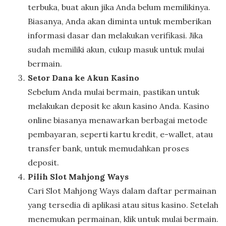
terbuka, buat akun jika Anda belum memilikinya.
Biasanya, Anda akan diminta untuk memberikan
informasi dasar dan melakukan verifikasi. Jika
sudah memiliki akun, cukup masuk untuk mulai
bermain.
Setor Dana ke Akun Kasino
Sebelum Anda mulai bermain, pastikan untuk
melakukan deposit ke akun kasino Anda. Kasino
online biasanya menawarkan berbagai metode
pembayaran, seperti kartu kredit, e-wallet, atau
transfer bank, untuk memudahkan proses
deposit.
Pilih Slot Mahjong Ways
Cari Slot Mahjong Ways dalam daftar permainan
yang tersedia di aplikasi atau situs kasino. Setelah
menemukan permainan, klik untuk mulai bermain.