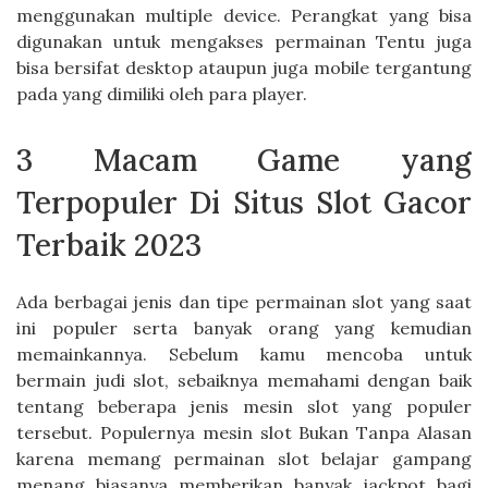
menggunakan multiple device. Perangkat yang bisa
digunakan untuk mengakses permainan Tentu juga
bisa bersifat desktop ataupun juga mobile tergantung
pada yang dimiliki oleh para player.
3 Macam Game yang
Terpopuler Di Situs Slot Gacor
Terbaik 2023
Ada berbagai jenis dan tipe permainan slot yang saat
ini populer serta banyak orang yang kemudian
memainkannya. Sebelum kamu mencoba untuk
bermain judi slot, sebaiknya memahami dengan baik
tentang beberapa jenis mesin slot yang populer
tersebut. Populernya mesin slot Bukan Tanpa Alasan
karena memang permainan slot belajar gampang
menang biasanya memberikan banyak jackpot bagi