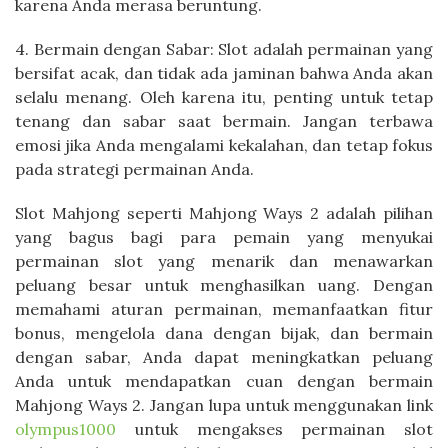
karena Anda merasa beruntung.
4. Bermain dengan Sabar: Slot adalah permainan yang
bersifat acak, dan tidak ada jaminan bahwa Anda akan
selalu menang. Oleh karena itu, penting untuk tetap
tenang dan sabar saat bermain. Jangan terbawa
emosi jika Anda mengalami kekalahan, dan tetap fokus
pada strategi permainan Anda.
Slot Mahjong seperti Mahjong Ways 2 adalah pilihan
yang bagus bagi para pemain yang menyukai
permainan slot yang menarik dan menawarkan
peluang besar untuk menghasilkan uang. Dengan
memahami aturan permainan, memanfaatkan fitur
bonus, mengelola dana dengan bijak, dan bermain
dengan sabar, Anda dapat meningkatkan peluang
Anda untuk mendapatkan cuan dengan bermain
Mahjong Ways 2. Jangan lupa untuk menggunakan link
olympus1000
untuk mengakses permainan slot