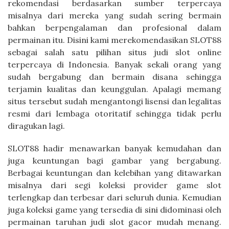
rekomendasi berdasarkan sumber terpercaya
misalnya dari mereka yang sudah sering bermain
bahkan berpengalaman dan profesional dalam
permainan itu. Disini kami merekomendasikan SLOT88
sebagai salah satu pilihan situs judi slot online
terpercaya di Indonesia. Banyak sekali orang yang
sudah bergabung dan bermain disana sehingga
terjamin kualitas dan keunggulan. Apalagi memang
situs tersebut sudah mengantongi lisensi dan legalitas
resmi dari lembaga otoritatif sehingga tidak perlu
diragukan lagi.
SLOT88 hadir menawarkan banyak kemudahan dan
juga keuntungan bagi gambar yang bergabung.
Berbagai keuntungan dan kelebihan yang ditawarkan
misalnya dari segi koleksi provider game slot
terlengkap dan terbesar dari seluruh dunia. Kemudian
juga koleksi game yang tersedia di sini didominasi oleh
permainan taruhan judi slot gacor mudah menang.