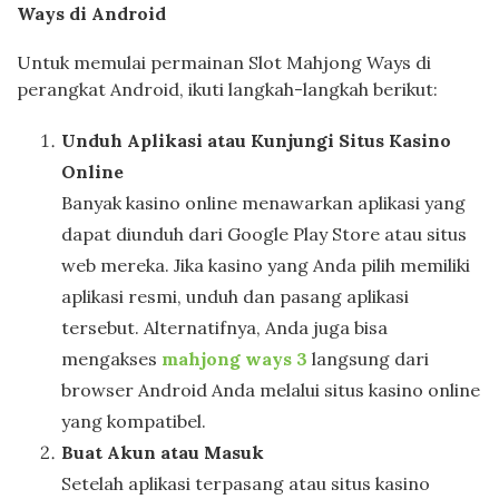
Ways di Android
Untuk memulai permainan Slot Mahjong Ways di
perangkat Android, ikuti langkah-langkah berikut:
Unduh Aplikasi atau Kunjungi Situs Kasino
Online
Banyak kasino online menawarkan aplikasi yang
dapat diunduh dari Google Play Store atau situs
web mereka. Jika kasino yang Anda pilih memiliki
aplikasi resmi, unduh dan pasang aplikasi
tersebut. Alternatifnya, Anda juga bisa
mengakses
mahjong ways 3
langsung dari
browser Android Anda melalui situs kasino online
yang kompatibel.
Buat Akun atau Masuk
Setelah aplikasi terpasang atau situs kasino