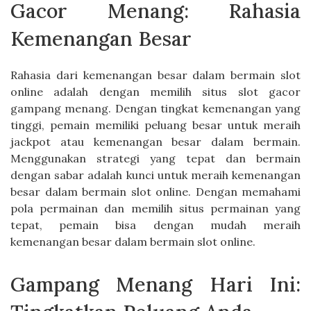
Gacor Menang: Rahasia
Kemenangan Besar
Rahasia dari kemenangan besar dalam bermain slot
online adalah dengan memilih situs slot gacor
gampang menang. Dengan tingkat kemenangan yang
tinggi, pemain memiliki peluang besar untuk meraih
jackpot atau kemenangan besar dalam bermain.
Menggunakan strategi yang tepat dan bermain
dengan sabar adalah kunci untuk meraih kemenangan
besar dalam bermain slot online. Dengan memahami
pola permainan dan memilih situs permainan yang
tepat, pemain bisa dengan mudah meraih
kemenangan besar dalam bermain slot online.
Gampang Menang Hari Ini: