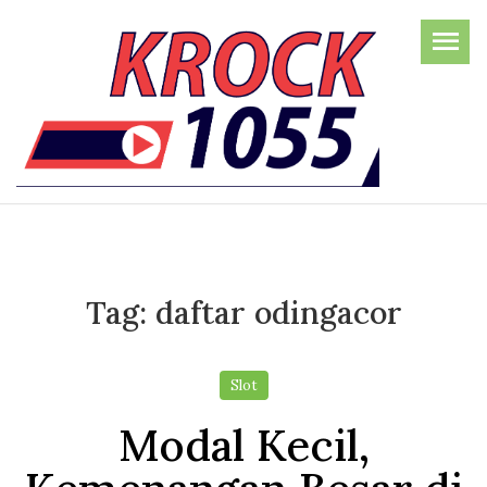
Skip
to
the
content
Tag:
daftar odingacor
Slot
Modal Kecil,