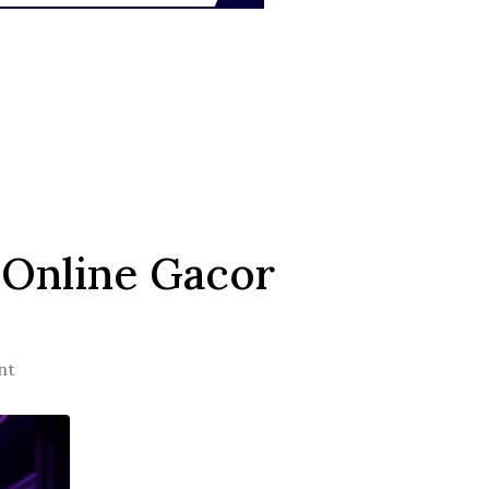
 Online Gacor
nt