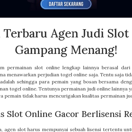
 Terbaru Agen Judi Slot
Gampang Menang!
m permainan slot online lengkap lainnya berasal dari
 menawarkan perjudian togel online saja. Tentu saja tid
ya adalah sehingga para pemain yang bosan bersama den
man togel online. Tentunya permainan judi online lainnya
ara pemain tidak harus mencurigakan kualitas permainan ju
us Slot Online Gacor Berlisensi R
a, agen slot harus mempunyai sebuah lisensi tertentu untu