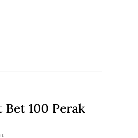
 Bet 100 Perak
nt