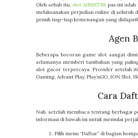
Oleh sebab itu,
slot AIRBET88
pas ini udah
melaksanakan perjudian online di seluruh
penuh tiap-tiap kemenangan yang didapatk
Agen B
Beberapa bocoran game slot sangat dimina
selamanya memberi tambahan yang paling
slot gacor terpercaya. Provider setelah 
Gaming, Advant Play, Play’nGO, ION Slot, S
Cara Daf
Nah, setelah membaca tentang berbagai pe
informasi di bawah ini untuk memulai per
Pilih menu “Daftar” di bagian hom