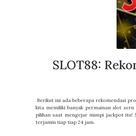
SLOT88: Rekom
Berikut ini ada beberapa rekomendasi pro
kita memiliki banyak permainan slot seru
pilihan saat mengejar mimpi jackpot itu
terjamin tiap tiap 24 jam.