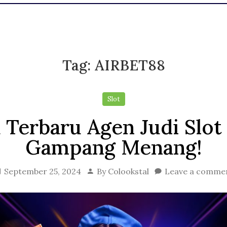
Tag:
AIRBET88
Slot
 Terbaru Agen Judi Slot
Gampang Menang!
September 25, 2024
By
Colookstal
Leave a comme