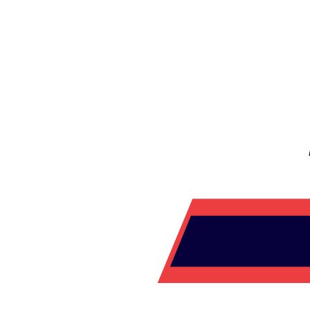
Skip
to
the
content