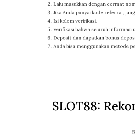
Lalu masukkan dengan cermat nom
Jika Anda punyai kode referral, jan
Isi kolom verifikasi.
Verifikasi bahwa seluruh informasi 
Deposit dan dapatkan bonus depos
Anda bisa menggunakan metode pem
SLOT88: Rekom